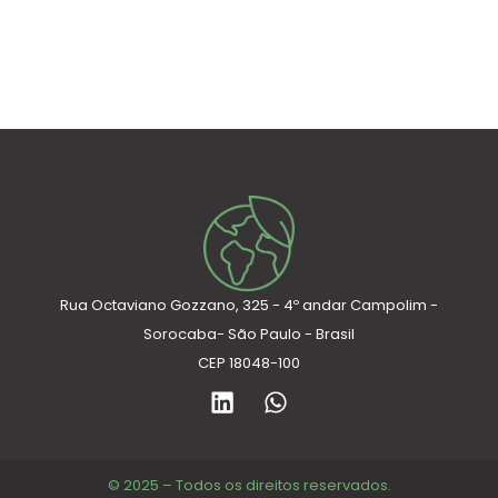
CONHEÇA NOSSAS SOLUÇÕES
Rua Octaviano Gozzano, 325 - 4º andar Campolim -
Sorocaba- São Paulo - Brasil
CEP 18048-100
L
W
i
h
n
a
k
t
e
s
© 2025 – Todos os direitos reservados.